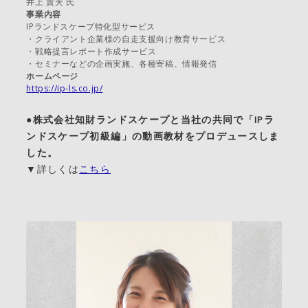
井上 貴夫 氏
事業内容
IPランドスケープ特化型サービス
・クライアント企業様の自走支援向け教育サービス
・戦略提言レポート作成サービス
・セミナーなどの企画実施、各種寄稿、情報発信
ホームページ
https://ip-ls.co.jp/
●株式会社知財ランドスケープと当社の共同で「IPラ
ンドスケープ初級編」の動画教材をプロデュースしま
した。
▼詳しくは
こちら