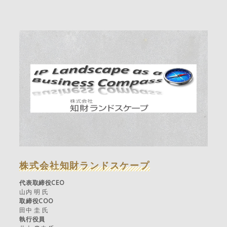
株式会社知財ランドスケープ
代表取締役CEO
山内 明 氏
取締役COO
田中 圭 氏
執行役員