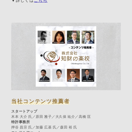
▼詳しくは
こちら
当社コンテンツ推薦者
スタートアップ
木本 大介 氏／原田 雅子／大久保 祐介／高橋 匡
特許事務所
押谷 昌宗 氏／加藤 広基 氏／森田 裕 氏