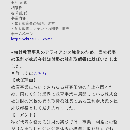
玉利 泰成
相談役
谷 和紘 氏
事業内容
・知財教育塾の解説、運営
・知財教育コンテンツの開発、販売
ホームページ
https://chizaijuku.com/
●知財教育事業のアライアンス強化のため、当社代表
の玉利が株式会社知財塾の社外取締役に就任いたしま
した。
▼詳しくは
こちら
【就任理由】
教育事業においてさらなる顧客価値の向上を図るた
め、同じく知財業界で教育事業を展開している株式会
社知財の楽校の代表取締役社長である玉利泰成氏を社
外取締役として迎え入れました。
【コメント】
私が代表を務める知財の楽校では、事業・開発との繋
がりを重視した知財知識体系の構築に取り組んでお