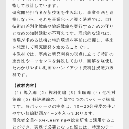
指して設計しています。
研究開発担当者が新技術を生み出し、事業企画と連
携しながら、それを事業化へと導く過程では、自社
技術の差別化戦略や協調戦略を実行するための守り
と攻めの知財活動が不可欠です。理想的な流れは、
市場が求める技術と特許環境を事前に把握し、将来
を想定して研究開発を進めることです。
本教材では、事業と研究開発の視点に立って特許の
重要性やエッセンスを解説しており、図解を駆使し
たわかりやすい動画やハンドアウト資料は浸透力抜
群です。
【教材内容】
（1）導入編（2）権利化編（3）出願編（4）他社対
策編（5）特許網編の、全部で5つのパッケージ構成
です。各パッケージの中身は、10～20分程度の使い
やすい短編動画が4～5本入っております。
研究者全員へのe-Learningや総合研修に活用するこ
とができ、実務で必要となった際には、特定のテー