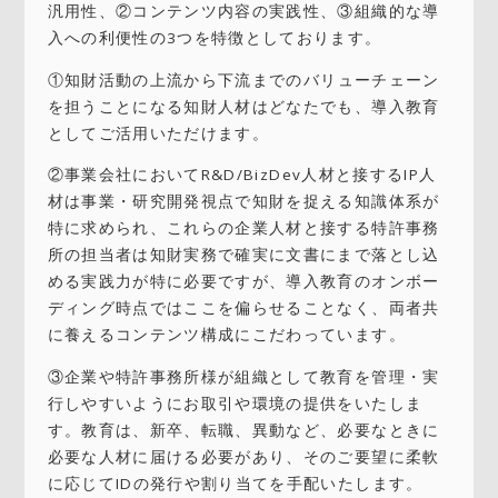
汎用性、②コンテンツ内容の実践性、③組織的な導
入への利便性の3つを特徴としております。
①
知財活動の上流から下流までのバリューチェーン
を担うことになる知財人材はどなたでも、導入教育
としてご活用いただけます。
②
事業会社においてR&D/BizDev人材と接するIP人
材は事業・研究開発視点で知財を捉える知識体系が
特に求められ、これらの企業人材と接する特許事務
所の担当者は知財実務で確実に文書にまで落とし込
める実践力が特に必要ですが、導入教育のオンボー
ディング時点ではここを偏らせることなく、両者共
に養えるコンテンツ構成にこだわっています。
③企業や特許事務所様が組織として教育を管理・実
行しやすいようにお取引や環境の提供をいたしま
す。教育は、新卒、転職、異動など、必要なときに
必要な人材に届ける必要があり、そのご要望に柔軟
に応じてIDの発行や割り当てを手配いたします。