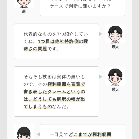
ケースで判断に迷いますか？
代表的なものを3つ紹介してい
くね。
1つ目は他社特許側の曖
昧さの問題
です。
そもそも技術は実体の無いも
ので、その
権利範囲を言葉で
書き表したクレームというの
は、どうしても解釈の幅が出
てしまうもの
なんだ。
一目見て
どこまでが権利範囲