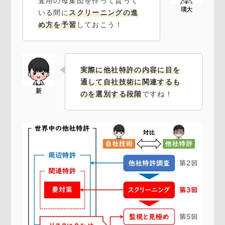
査用の母集団を作って貰って
いる間に
スクリーニングの進
め方を予習
しておこう！
実際に他社特許の内容に目を
通して自社技術に関連するも
のを選別する段階
ですね！