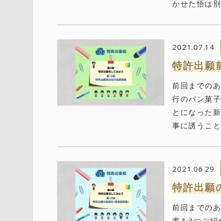
かせた悟は別
2021.07.14
特許出願
前回までのあ
行のパン菓子
とになった新
事に誘うこと
2021.06.29
特許出願
前回までのあ
素を3つご紹