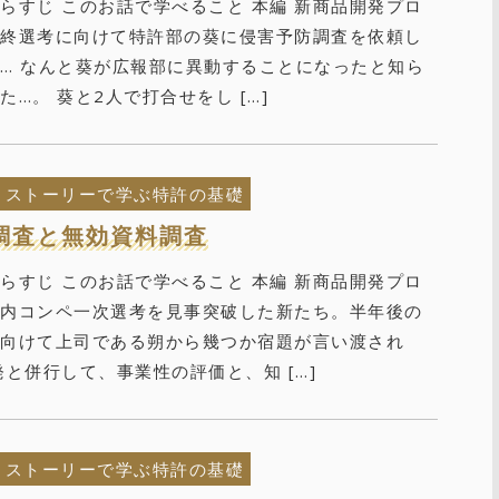
らすじ このお話で学べること 本編 新商品開発プロ
最終選考に向けて特許部の葵に侵害予防調査を依頼し
… なんと葵が広報部に異動することになったと知ら
た…。 葵と2人で打合せをし […]
ストーリーで学ぶ特許の基礎
調査と無効資料調査
らすじ このお話で学べること 本編 新商品開発プロ
社内コンペ一次選考を見事突破した新たち。半年後の
に向けて上司である朔から幾つか宿題が言い渡され
発と併行して、事業性の評価と、知 […]
ストーリーで学ぶ特許の基礎