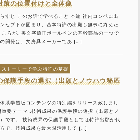
対策の位置付けと全体像
らすじ このお話で学べること 本編 社内コンペに出
コンセプトが固まり、基本特許の出願も無事に終えた
ところが…美文字矯正ボールペンの基幹部品の一つで
の開発は、文房具メーカーであ […]
ストーリーで学ぶ特許の基礎
の保護手段の選択（出願とノウハウ秘匿
の体系学習版コンテンツの特別編をリリース致しまし
超重要テーマ…技術成果の保護手段の選択（出願とノ
）です。 技術成果の保護手段としては特許出願が代
方で、技術成果を最大限活用して […]